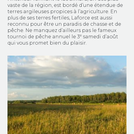
vaste de la région, est bordé d’une étendue de
terres argileuses propices à l’agriculture. En
plus de ses terres fertiles, Laforce est aussi
reconnu pour être un paradis de chasse et de
pêche. Ne manquez d’ailleurs pas le fameux
e
tournoi de pêche annuel le 3
samedi d’août
qui vous promet bien du plaisir.